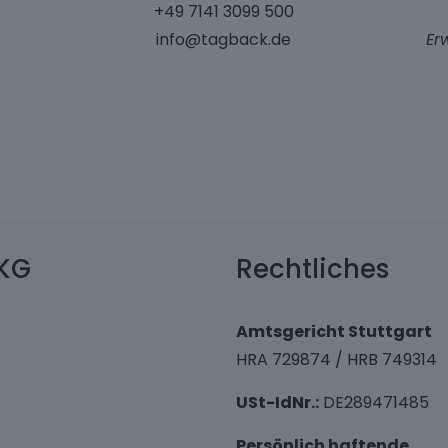
+49 7141 3099 500
info@tagback.de
Er
KG
Rechtliches
Amtsgericht Stuttgart
HRA 729874 / HRB 749314
USt-IdNr.:
DE289471485
Persönlich haftende