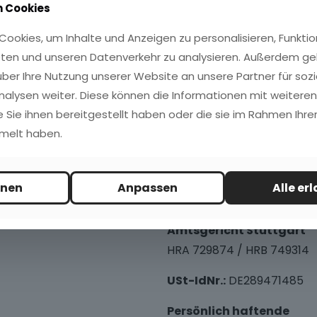
 Cookies
ookies, um Inhalte und Anzeigen zu personalisieren, Funktio
Anmelden
ten und unseren Datenverkehr zu analysieren. Außerdem ge
ber Ihre Nutzung unserer Website an unsere Partner für sozi
Passwort vergessen?
alysen weiter. Diese können die Informationen mit weitere
e Sie ihnen bereitgestellt haben oder die sie im Rahmen Ihrer
melt haben.
KG
Rechtliches
hnen
Anpassen
Alle er
Amtsgericht Stuttgart
HRA 729874 / HRB 749314
USt-IdNr.:
DE289471485
Persönlich haftende