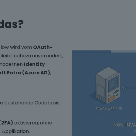
 das?
flow wird vom
OAuth-
eibt nahezu unverändert,
u modernen
Identity
ft Entra (Azure AD)
,
hre bestehende Codebasis
(2FA)
aktivieren, ohne
 Applikation.