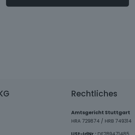
KG
Rechtliches
Amtsgericht Stuttgart
HRA 729874 / HRB 749314
USt-IdNr.:
DE289471485