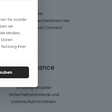
Moderne
nen für soziale
Authentifizierungsmechanismen wie
ben wir
OAuth2 und OpenID Connect
ale Medien,
n Daten
6
 Nutzung ihrer
Compliance
lauben
Erfüllung aktueller
Sicherheitsstandards und
Datenschutzrichtlinien.