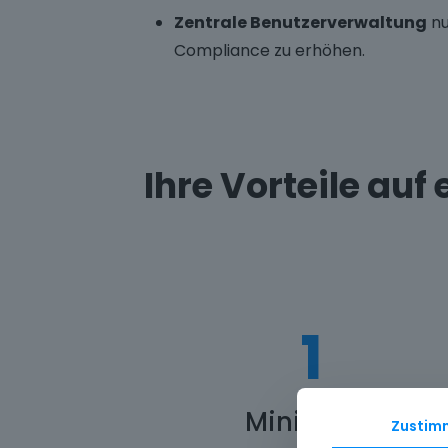
Zentrale Benutzerverwaltung
nu
Compliance zu erhöhen.
Ihre Vorteile auf 
1
Minimaler
Zustim