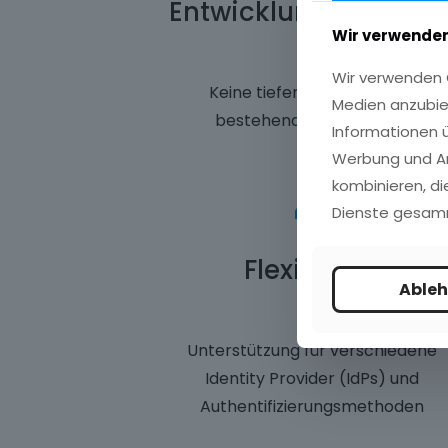
Entwicklungsaufwan
Wir verwenden
Wir verwenden C
Keine tiefen Eingriffe in die
Medien anzubie
bestehende Anwendung
Informationen ü
Werbung und An
4
kombinieren, di
Dienste gesam
Flexibilität
Able
Unterstützung für verschiedene
Identity Provider (IdPs) und
Authentifizierungsmethoden