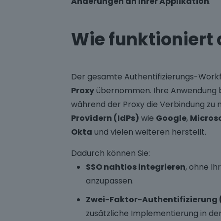
Änderungen an Ihrer Applikation
.
Wie funktioniert
Der gesamte Authentifizierungs-Work
Proxy
übernommen. Ihre Anwendung bl
während der Proxy die Verbindung z
Providern (IdPs)
wie
Google
,
Microso
Okta
und vielen weiteren herstellt.
Dadurch können Sie:
SSO nahtlos integrieren
, ohne I
anzupassen.
Zwei-Faktor-Authentifizierung 
zusätzliche Implementierung in der