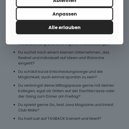
Ablehnen
TAGBACK Team - Dein Team?
Anpassen
Wir sind ein junges IT-Team und wissen unsere Startup-
Atmosphäre zu schätzen! Du möchtest wissen, ob du in
Alle erlauben
unser Team passt?
Du arbeitest gerne selbständig, übernimmst
Verantwortung und triffst eigene Entscheidungen?
Du suchst nach einem kleinen Unternehmen, das
flexibel und individuell auf Ideen und Wünsche
eingeht?
Du schätzt kurze Entscheidungswege und die
Möglichkeit, auch einmal spontan zu sein?
Du verbringst deine Mittagspause gerne mit deinen
Kollegen, egal ob Grillen auf der Dachterrasse oder
der Gang zum Döner am Freitag?
Du spielst gerne Go, liest Java Magazine und trinkst
Club Mate?
Du hast Lust auf TAGBACK trainiert und feiert?