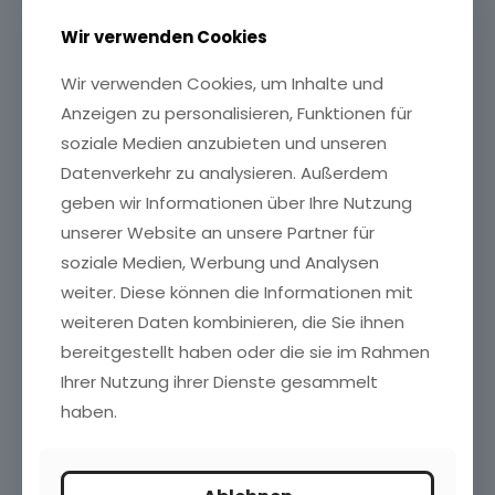
Location
Wir verwenden Cookies
Dachterasse mit Grill, Getränkeflatrate, Obst, GO-
Wir verwenden Cookies, um Inhalte und
Spielbrett, E-Gitarre. Entdecke unser Büro direkt in
Anzeigen zu personalisieren, Funktionen für
Ludwigsburg-City.
soziale Medien anzubieten und unseren
Datenverkehr zu analysieren. Außerdem
geben wir Informationen über Ihre Nutzung
unserer Website an unsere Partner für
soziale Medien, Werbung und Analysen
weiter. Diese können die Informationen mit
weiteren Daten kombinieren, die Sie ihnen
Sport
bereitgestellt haben oder die sie im Rahmen
Raus aus dem Bürostuhl, rein in die Sportschuhe. Spiele mit
Ihrer Nutzung ihrer Dienste gesammelt
uns Badminton und trainiere auf den Firmenlauf.
haben.