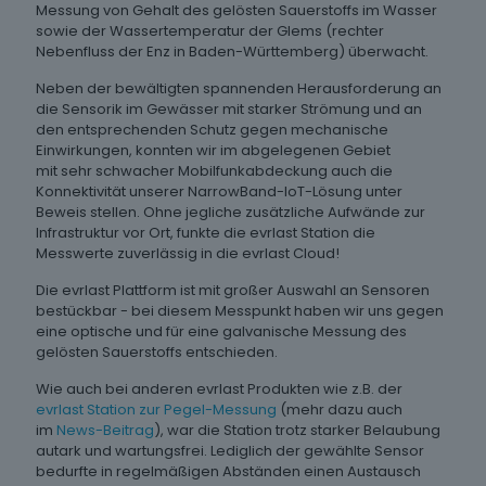
Messung von Gehalt des gelösten Sauerstoffs im Wasser
sowie der Wassertemperatur der Glems (rechter
Nebenfluss der Enz in Baden-Württemberg) überwacht.
Neben der bewältigten spannenden Herausforderung an
die Sensorik im Gewässer mit starker Strömung und an
den entsprechenden Schutz gegen mechanische
Einwirkungen, konnten wir im abgelegenen Gebiet
mit sehr schwacher Mobilfunkabdeckung auch die
Konnektivität unserer NarrowBand-IoT-Lösung unter
Beweis stellen. Ohne jegliche zusätzliche Aufwände zur
Infrastruktur vor Ort, funkte die evrlast Station die
Messwerte zuverlässig in die evrlast Cloud!
Die evrlast Plattform ist mit großer Auswahl an Sensoren
bestückbar - bei diesem Messpunkt haben wir uns gegen
eine optische und für eine galvanische Messung des
gelösten Sauerstoffs entschieden.
Wie auch bei anderen evrlast Produkten wie z.B. der
evrlast Station zur Pegel-Messung
(mehr dazu auch
im
News-Beitrag
), war die Station trotz starker Belaubung
autark und wartungsfrei. Lediglich der gewählte Sensor
bedurfte in regelmäßigen Abständen einen Austausch