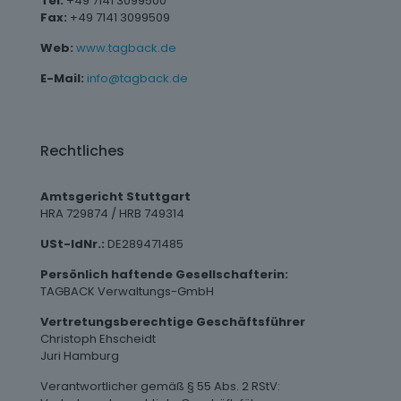
Tel:
+49 7141 3099500
Fax:
+49 7141 3099509
Web:
www.tagback.de
E-Mail:
info@tagback.de
Rechtliches
Amtsgericht Stuttgart
HRA 729874 / HRB 749314
USt-IdNr.:
DE289471485
Persönlich haftende Gesellschafterin:
TAGBACK Verwaltungs-GmbH
Vertretungsberechtige Geschäftsführer
Christoph Ehscheidt
Juri Hamburg
Verantwortlicher gemäß § 55 Abs. 2 RStV: