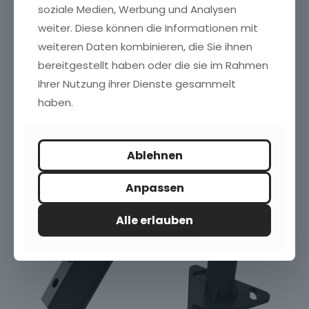
soziale Medien, Werbung und Analysen
IM ANGEBOT
weiter. Diese können die Informationen mit
weiteren Daten kombinieren, die Sie ihnen
bereitgestellt haben oder die sie im Rahmen
Ihrer Nutzung ihrer Dienste gesammelt
haben.
Station Umweltdaten
Temperatur Sensor
Ursprünglicher
Aktueller
499,95
€
55,00
€
599,95
€
Ablehnen
Preis
Preis
war:
ist:
Anpassen
599,95 €
499,95 €.
Alle erlauben