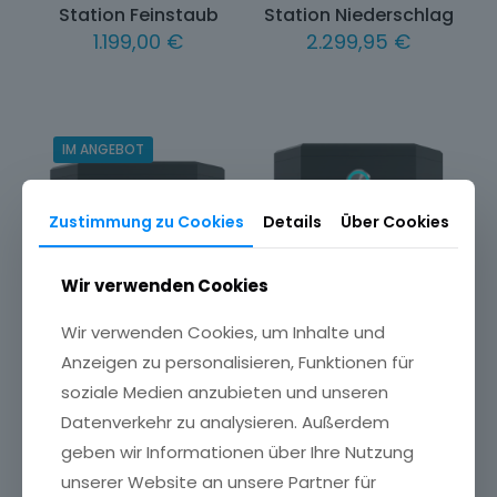
Station Feinstaub
Station Niederschlag
1.199,00
€
2.299,95
€
IM ANGEBOT
Zustimmung zu Cookies
Details
Über Cookies
Wir verwenden Cookies
Wir verwenden Cookies, um Inhalte und
Station Pegel (Radar)
Station Pegel
Anzeigen zu personalisieren, Funktionen für
Ursprünglicher
Aktueller
999,95
€
(Ultraschall)
1.199,95
€
soziale Medien anzubieten und unseren
Preis
Preis
899,95
€
war:
ist:
Datenverkehr zu analysieren. Außerdem
1.199,95 €
999,95 €.
geben wir Informationen über Ihre Nutzung
unserer Website an unsere Partner für