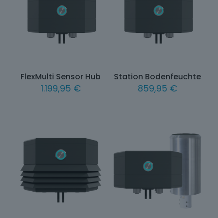
FlexMulti Sensor Hub
Station Bodenfeuchte
1.199,95
€
859,95
€