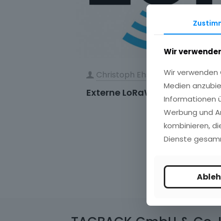
Zustim
Wir verwenden
Wir verwenden C
Christoph Ehscheidt
on
28. N
Medien anzubie
Externe LoRaWAN-Sensoren
Informationen ü
Werbung und An
kombinieren, di
Dienste gesam
Able