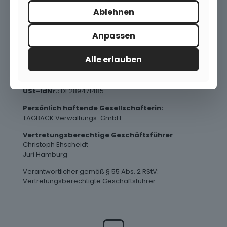
Ablehnen
Anpassen
Rechtliches
Alle erlauben
Amtsgericht Stuttgart
HRA 729874 / HRB 749314
USt-IdNr.:
DE289471485
Persönlich haftende Gesellschafterin:
TAGBACK Verwaltungs-GmbH
Vertretungsberechtige Geschäftsführer
Christoph Ehscheidt
Juri Hamburg
Verantwortlicher gemäß § 55 Abs. 2 RStV:
Vertretungsberechtigte Geschäftsführer