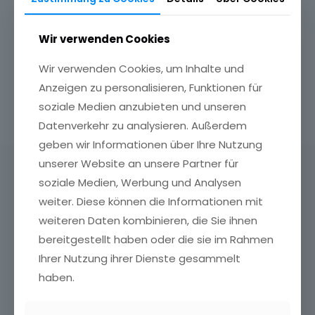
Externe LoRaWAN-Sensoren
Wir verwenden Cookies
Read more
Wir verwenden Cookies, um Inhalte und
Anzeigen zu personalisieren, Funktionen für
soziale Medien anzubieten und unseren
Datenverkehr zu analysieren. Außerdem
geben wir Informationen über Ihre Nutzung
unserer Website an unsere Partner für
TAGBACK GmbH & Co. KG
soziale Medien, Werbung und Analysen
Seestraße 8
weiter. Diese können die Informationen mit
71638 Ludwigsburg
weiteren Daten kombinieren, die Sie ihnen
Germany
bereitgestellt haben oder die sie im Rahmen
Tel:
+49 7141 3099500
Ihrer Nutzung ihrer Dienste gesammelt
Fax:
+49 7141 3099509
haben.
Web:
www.tagback.de
E-Mail:
info@tagback.de